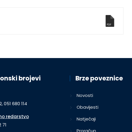
onski brojevi
Brze poveznice
Novosti
2, 051 680 114
Obavijesti
o redarstvo
Natječaji
 71
Proračun