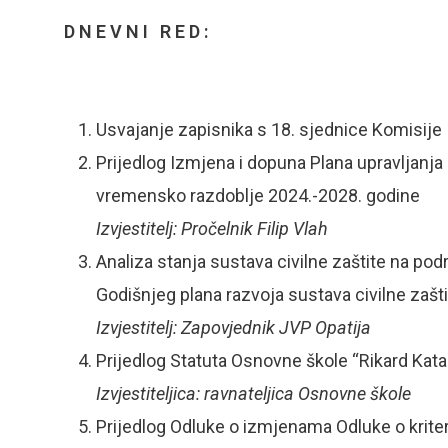
D N E V N I R E D :
Usvajanje zapisnika s 18. sjednice Komisije
Prijedlog Izmjena i dopuna Plana upravljan
vremensko razdoblje 2024.-2028. godine
Izvjestitelj: Pročelnik Filip Vlah
Analiza stanja sustava civilne zaštite na pod
Godišnjeg plana razvoja sustava civilne zašt
Izvjestitelj: Zapovjednik JVP Opatija
Prijedlog Statuta Osnovne škole “Rikard Katal
Izvjestiteljica: ravnateljica Osnovne škole
Prijedlog Odluke o izmjenama Odluke o kriter