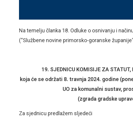
Na temelju članka 18. Odluke o osnivanju i načinu
(“Službene novine primorsko-goranske županije“
19. SJEDNICU KOMISIJE ZA STATUT
koja će se održati 8. travnja 2024. g
odine (pone
UO za komunalni sustav, pros
(zgrada gradske uprave,
Za sjednicu predlažem sljedeći