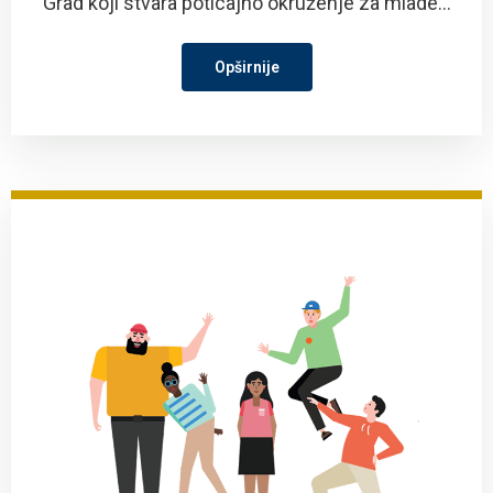
Grad koji stvara poticajno okruženje za mlade...
Opširnije