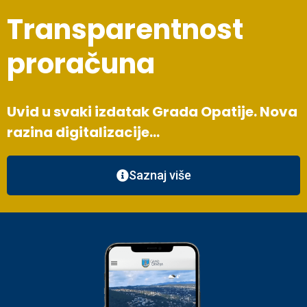
Transparentnost
proračuna
Uvid u svaki izdatak Grada Opatije. Nova
razina digitalizacije…
Saznaj više