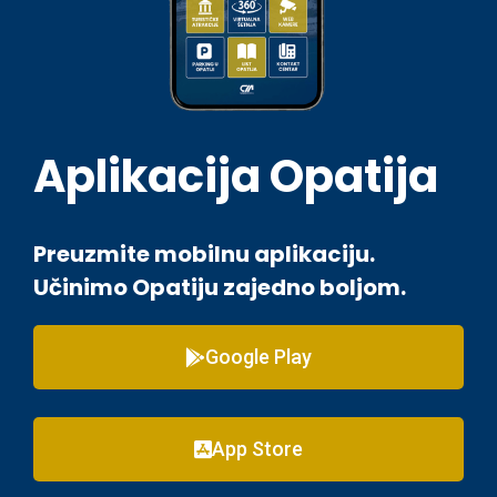
Aplikacija Opatija
Preuzmite mobilnu aplikaciju.
Učinimo Opatiju zajedno boljom.
Google Play
App Store