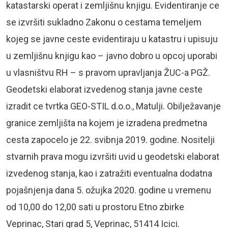
katastarski operat i zemljišnu knjigu. Evidentiranje ce
se izvršiti sukladno Zakonu o cestama temeljem
kojeg se javne ceste evidentiraju u katastru i upisuju
u zemljišnu knjigu kao – javno dobro u opcoj uporabi
u vlasništvu RH – s pravom upravljanja ŽUC-a PGŽ.
Geodetski elaborat izvedenog stanja javne ceste
izradit ce tvrtka GEO-STIL d.o.o., Matulji. Obilježavanje
granice zemljišta na kojem je izradena predmetna
cesta zapocelo je 22. svibnja 2019. godine. Nositelji
stvarnih prava mogu izvršiti uvid u geodetski elaborat
izvedenog stanja, kao i zatražiti eventualna dodatna
pojašnjenja dana 5. ožujka 2020. godine u vremenu
od 10,00 do 12,00 sati u prostoru Etno zbirke
Veprinac, Stari grad 5, Veprinac, 51414 Icici.