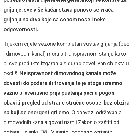
grijanje, sve više kućanstava ponovo se vraća
grijanju na drva koje sa sobom nose i neke
odgovornosti.
Tijekom cijele sezone kompletan sustav grijanja (peć
i dimovodni kanal) mora biti u ispravnom stanju kako
bi sve produkte izgaranja sigurno odveli van objekta u
okoliš.
Neispravnost dimovodnog kanala može
dovesti do požara ili trovanja te je stoga iznimno
važno preventivno prije puštanja peći u pogon
obaviti pregled od strane stručne osobe, bez obzira
na koji se energent grijemo
. O obavezi održavanja
dimovodnih kanala govori nam i Zakon o zaštiti od
požara u članku 38. „Vlasnici, odnosno korisnici