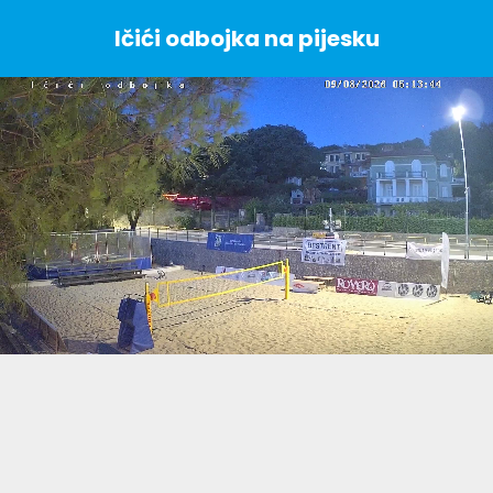
Ičići odbojka na pijesku
Stream
Unmute
Type