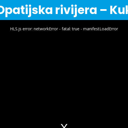
Opatijska rivijera – Ku
HLS.js error: networkError - fatal: true - manifestLoadError