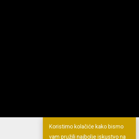
Koristimo kolačiće kako bismo
vam pružili najbolje iskustvo na