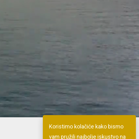
Koristimo kolačiće kako bismo
vam pružili najbolje iskustvo na