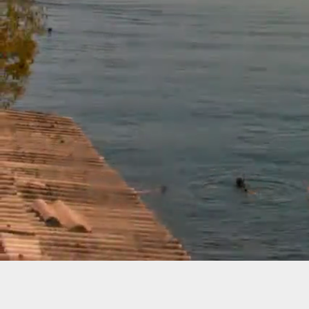
Stream
Unmute
Type