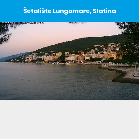
Šetalište Lungomare, Slatina
Stream
Unmute
Type