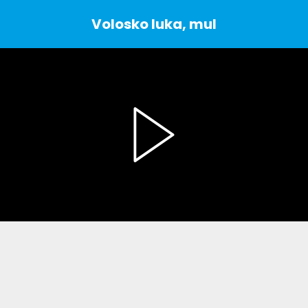
Volosko luka, mul
Play
Video