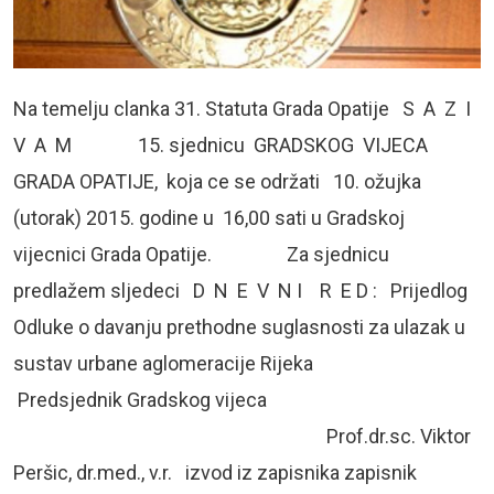
Na temelju clanka 31. Statuta Grada Opatije S A Z I
V A M 15. sjednicu GRADSKOG VIJECA
GRADA OPATIJE, koja ce se održati 10. ožujka
(utorak) 2015. godine u 16,00 sati u Gradskoj
vijecnici Grada Opatije. Za sjednicu
predlažem sljedeci D N E V N I R E D : Prijedlog
Odluke o davanju prethodne suglasnosti za ulazak u
sustav urbane aglomeracije Rijeka
Predsjednik Gradskog vijeca
Prof.dr.sc. Viktor
Peršic, dr.med., v.r. izvod iz zapisnika zapisnik