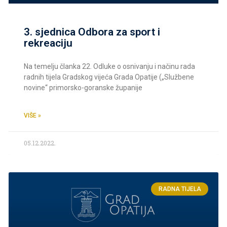
3. sjednica Odbora za sport i
rekreaciju
Na temelju članka 22. Odluke o osnivanju i načinu rada
radnih tijela Gradskog vijeća Grada Opatije („Službene
novine“ primorsko-goranske županije
VIŠE »
05.12.2022.
RADNA TIJELA