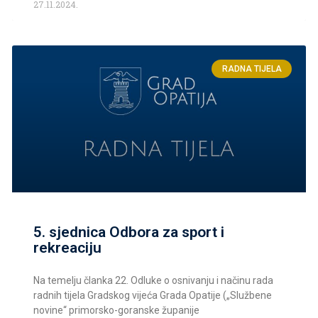
27.11.2024.
RADNA TIJELA
5. sjednica Odbora za sport i
rekreaciju
Na temelju članka 22. Odluke o osnivanju i načinu rada
radnih tijela Gradskog vijeća Grada Opatije („Službene
novine“ primorsko-goranske županije