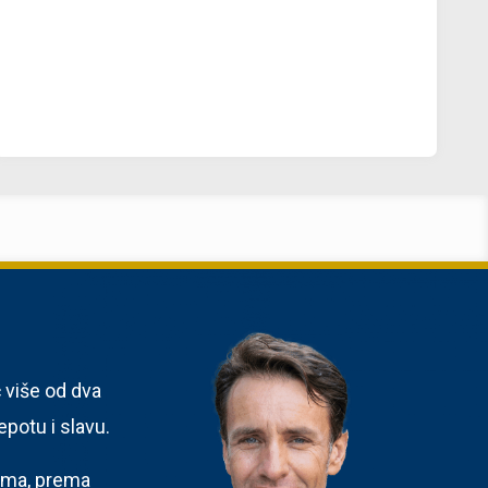
ć više od dva
epotu i slavu.
nima, prema