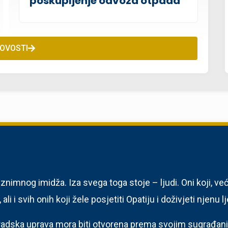
poskupljenje odvoza otpada
NOVOSTI
 iznimnog imidža. Iza svega toga stoje – ljudi. Oni koji, ve
i i svih onih koji žele posjetiti Opatiju i doživjeti njenu lj
 gradska uprava mora biti otvorena prema svojim sugrađa