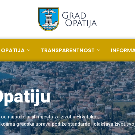
 OPATIJA
TRANSPARENTNOST
INFORMA
Opatiju
 od najpoželjnijih mjesta za život u Hrvatskoj,
 kojima gradska uprava podiže standarde i olakšava život sv