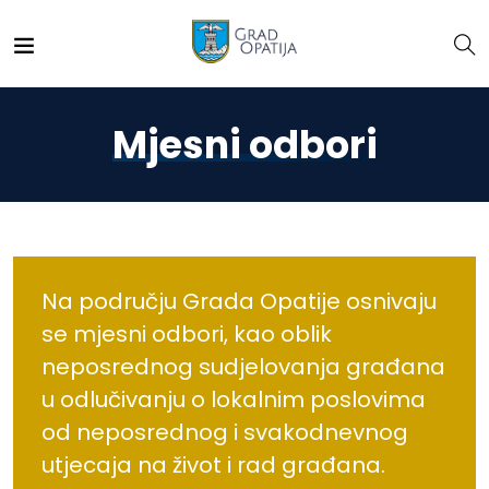
Mjesni odbori
Na području Grada Opatije osnivaju
se mjesni odbori, kao oblik
neposrednog sudjelovanja građana
u odlučivanju o lokalnim poslovima
od neposrednog i svakodnevnog
utjecaja na život i rad građana.