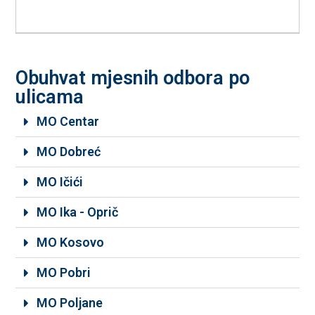
Obuhvat mjesnih odbora po
ulicama
MO Centar
MO Dobreć
MO Ičići
MO Ika - Oprič
MO Kosovo
MO Pobri
MO Poljane