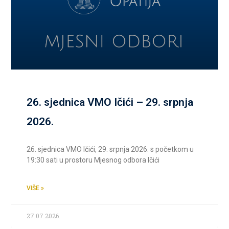
26. sjednica VMO Ičići – 29. srpnja
2026.
26. sjednica VMO Ičići, 29. srpnja 2026. s početkom u
19:30 sati u prostoru Mjesnog odbora Ičići
VIŠE »
27.07.2026.