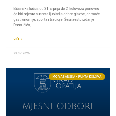
Ičićanska lučica od 31. srpnja do 2. kolovoza ponovno
će biti mjesto susreta ljubitelja dobre glazbe, domaće
gastronomije, sporta i tradicije. Šesnaesto izdanje
Dana Ičića,
VIŠE »
29.07.2026.
MO VASANSKA - PUNTA KOLOVA