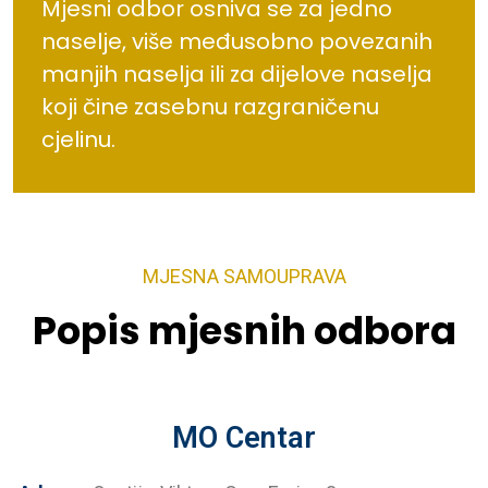
Mjesni odbor osniva se za jedno
naselje, više međusobno povezanih
manjih naselja ili za dijelove naselja
koji čine zasebnu razgraničenu
cjelinu.
MJESNA SAMOUPRAVA
Popis mjesnih odbora
MO Centar