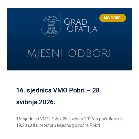
MO POBRI
16. sjednica VMO Pobri – 28.
svibnja 2026.
16. sjednica VMO Pobri, 28. svibnja 2026. s početkom u
19,30 sati u prostoru Mjesnog odbora Pobri