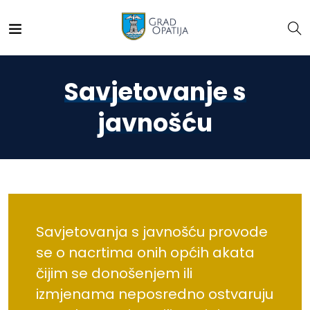
Savjetovanje s
javnošću
Savjetovanja s javnošću provode
se o nacrtima onih općih akata
čijim se donošenjem ili
izmjenama neposredno ostvaruju