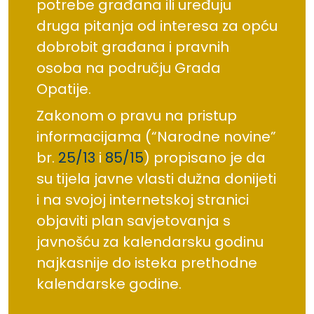
potrebe građana ili uređuju
druga pitanja od interesa za opću
dobrobit građana i pravnih
osoba na području Grada
Opatije.
Zakonom o pravu na pristup
informacijama (“Narodne novine”
br.
25/13
i
85/15
) propisano je da
su tijela javne vlasti dužna donijeti
i na svojoj internetskoj stranici
objaviti plan savjetovanja s
javnošću za kalendarsku godinu
najkasnije do isteka prethodne
kalendarske godine.