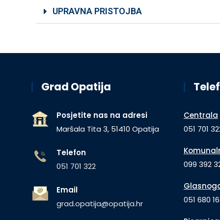
UPRAVNA PRISTOJBA
Grad Opatija
Telef
Posjetite nas na adresi
Centrala
Maršala Tita 3, 51410 Opatija
051 701 32
Komunaln
Telefon
099 392 32
051 701 322
Glasnogo
Email
051 680 1
grad.opatija@opatija.hr