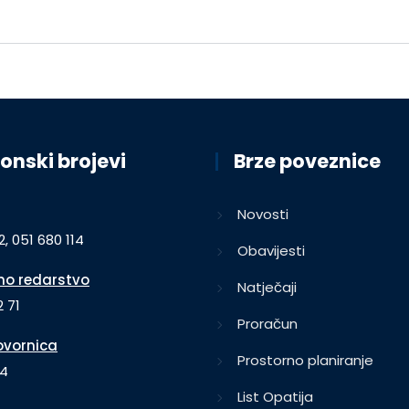
onski brojevi
Brze poveznice
Novosti
2, 051 680 114
Obavijesti
o redarstvo
Natječaji
 71
Proračun
vornica
Prostorno planiranje
64
List Opatija