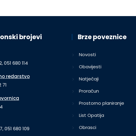
onski brojevi
Brze poveznice
Novosti
2, 051 680 114
Obavijesti
o redarstvo
Natječaji
 71
Proračun
vornica
Prostorno planiranje
64
List Opatija
Obrasci
7, 051 680 109