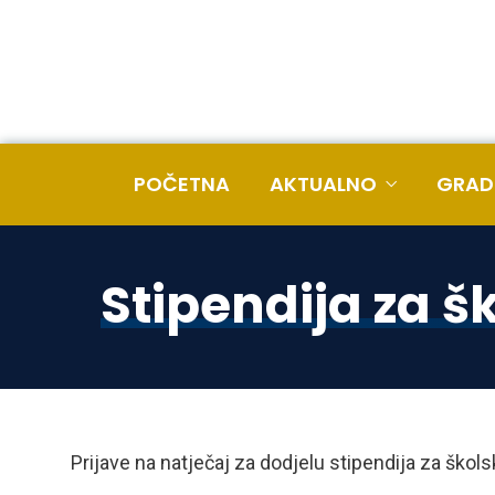
POČETNA
AKTUALNO
GRAD
Stipendija za š
Prijave na natječaj za dodjelu stipendija za ško