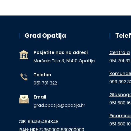
Grad Opatija
Telef
Posjetite nas na adresi
Centrala
Maršala Tita 3, 51410 Opatija
051 701 32
Komunaln
Telefon
099 392 32
051 701 322
Glasnogo
Email
051 680 1
grad.opatija@opatija.hr
Pisarnica
OIB: 99455464348
051 680 10
IBAN: HR5723600001830200000