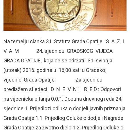
Na temelju clanka 31. Statuta Grada Opatije S A Z I
V A M 24. sjednicu GRADSKOG VIJECA
GRADA OPATIJE, koja ce se održati 31. svibnja
(utorak) 2016. godine u 16,00 sati u Gradskoj
vijecnici Grada Opatije. Za sjednicu
predlažem sljedeci D N E V N I R E D : Odgovori
na vijecnicka pitanja 0.0.1. Dopuna dnevnog reda 24.
sjednice 1. Prijedlozi odluka o dodjeli javnih priznanja
Grada Opatije 1.1. Prijedlog Odluke o dodjeli Nagrade
Grada Opatije za životno djelo 1.2. Prijedlog Odluke o