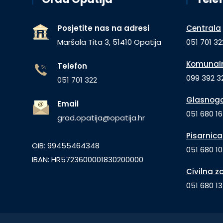
Posjetite nas na adresi
Centrala
Maršala Tita 3, 51410 Opatija
051 701 32
Komunaln
Telefon
099 392 32
051 701 322
Glasnogo
Email
051 680 1
grad.opatija@opatija.hr
Pisarnica
OIB: 99455464348
051 680 10
IBAN: HR5723600001830200000
Civilna z
051 680 1