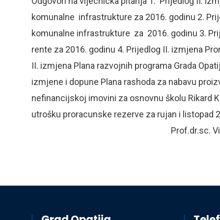
Odgovori na vijecnicka pitanja 1. Prijedlog II. i
komunalne infrastrukture za 2016. godinu 2. Pri
komunalne infrastrukture za 2016. godinu 3. Pr
rente za 2016. godinu 4. Prijedlog II. izmjena P
II. izmjena Plana razvojnih programa Grada Opati
izmjene i dopune Plana rashoda za nabavu proiz
nefinancijskoj imovini za osnovnu školu Rikard Ka
utrošku proracunske rezerve za rujan i listo
Prof.dr.sc. Viktor Peršic, dr.me
Grad Opatija
Telef