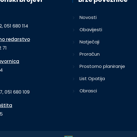
Novosti
2, 051 680 114
Obavijesti
o redarstvo
Natječaji
 71
Proračun
vornica
Prostorno planiranje
64
List Opatija
Obrasci
7, 051 680 109
aštita
35