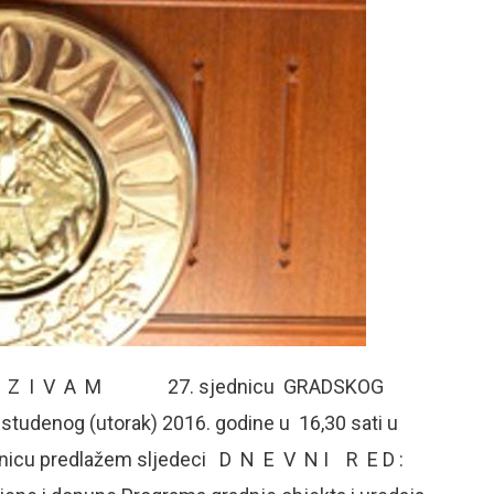
je S A Z I V A M 27. sjednicu GRADSKOG
tudenog (utorak) 2016. godine u 16,30 sati u
cu predlažem sljedeci D N E V N I R E D :