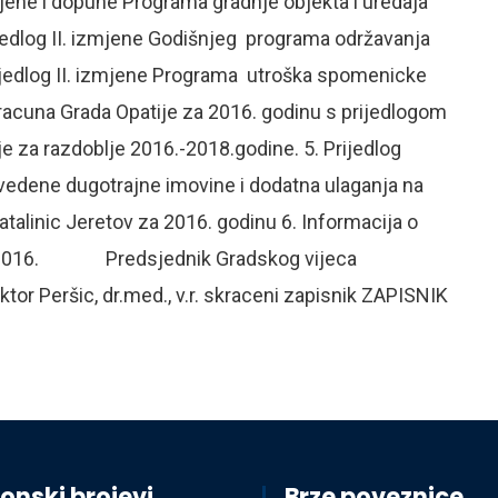
zmjene i dopune Programa gradnje objekta i uredaja
jedlog II. izmjene Godišnjeg programa održavanja
ijedlog II. izmjene Programa utroška spomenicke
roracuna Grada Opatije za 2016. godinu s prijedlogom
je za razdoblje 2016.-2018.godine. 5. Prijedlog
vedene dugotrajne imovine i dodatna ulaganja na
talinic Jeretov za 2016. godinu 6. Informacija o
pad 2016. Predsjednik Gradskog vijeca
d., v.r. skraceni zapisnik ZAPISNIK
onski brojevi
Brze poveznice