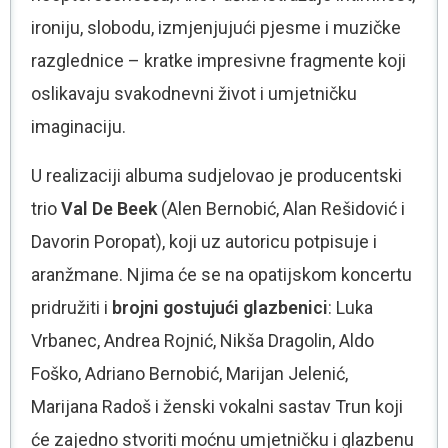
ironiju, slobodu, izmjenjujući pjesme i muzičke
razglednice – kratke impresivne fragmente koji
oslikavaju svakodnevni život i umjetničku
imaginaciju.
U realizaciji albuma sudjelovao je producentski
trio
Val De Beek
(Alen Bernobić, Alan Rešidović i
Davorin Poropat), koji uz autoricu potpisuje i
aranžmane. Njima će se na opatijskom koncertu
pridružiti i
brojni gostujući glazbenici
: Luka
Vrbanec, Andrea Rojnić, Nikša Dragolin, Aldo
Foško, Adriano Bernobić, Marijan Jelenić,
Marijana Radoš i ženski vokalni sastav Trun koji
će zajedno stvoriti moćnu umjetničku i glazbenu