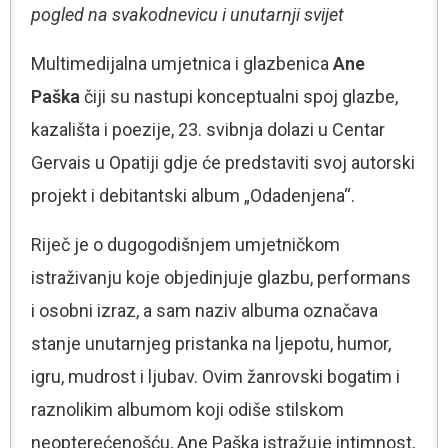
pogled na svakodnevicu i unutarnji svijet
Multimedijalna umjetnica i glazbenica
Ane
Paška
čiji su nastupi konceptualni spoj glazbe,
kazališta i poezije, 23. svibnja dolazi u Centar
Gervais u Opatiji gdje će predstaviti svoj autorski
projekt i debitantski album „Odadenjena“.
Riječ je o dugogodišnjem umjetničkom
istraživanju koje objedinjuje glazbu, performans
i osobni izraz, a sam naziv albuma označava
stanje unutarnjeg pristanka na ljepotu, humor,
igru, mudrost i ljubav. Ovim žanrovski bogatim i
raznolikim albumom koji odiše stilskom
neopterećenošću, Ane Paška istražuje intimnost,