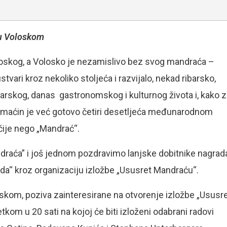
a u Voloskom
oloskog, a Volosko je nezamislivo bez svog mandraća –
ari kroz nekoliko stoljeća i razvijalo, nekad ribarsko,
arskog, danas gastronomskog i kulturnog života i, kako z
 domaćin je već gotovo četiri desetljeća međunarodnom
čije nego „Mandrać“.
draća” i još jednom pozdravimo lanjske dobitnike nagrad
ada“ kroz organizaciju izložbe „Ususret Mandraću“.
oskom, poziva zainteresirane na otvorenje izložbe „Ususr
kom u 20 sati na kojoj će biti izloženi odabrani radovi