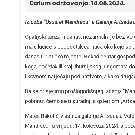
Datum održavanja: 14.08.2024.
Izložba “Ususret Mandraću” u Galeriji Artsad
Opatijski turizam danas, nezamisliv je bez V
male lučice s pedesetak čamaca oko koje se ustv
danas turističko mjesto. Nekad centar gospod
koga, početak ili kraj liburnijskog lungomara
likovnom natječaju pod nazivom, a kako druga
Da se prisjetimo prošlogodišnjeg izdanja “Man
pobrinut ćemo se u suradnji s galerijom „Arts
Matea Bakotić, vlasnica galerije Artsada u Vol
Mandraću“ u srijedu, 14. kolovoza 2024. s počet