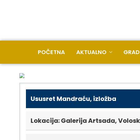
POČETNA
AKTUALNO
GRAD
Ususret Mandraću, izložba
Lokacija: Galerija Artsada, Volos