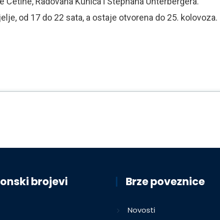
e Cetine, Radovana Kunića i Stephana Unterbergera.
elje, od 17 do 22 sata, a ostaje otvorena do 25. kolovoza.
onski brojevi
Brze poveznice
Novosti