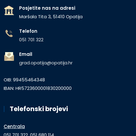
Posjetite nas na adresi
Maršala Tita 3, 51410 Opatija
Telefon
051 701 322
Email
grad.opatija@opatija.hr
OIB: 99455464348
IBAN: HR5723600001830200000
Telefonski brojevi
Centrala
051 701 322, 051 680 114