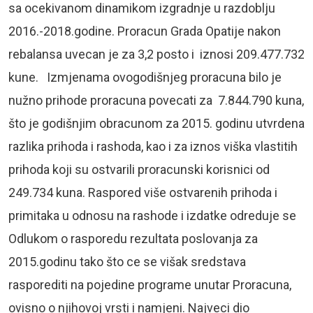
sa ocekivanom dinamikom izgradnje u razdoblju
2016.-2018.godine. Proracun Grada Opatije nakon
rebalansa uvecan je za 3,2 posto i iznosi 209.477.732
kune. Izmjenama ovogodišnjeg proracuna bilo je
nužno prihode proracuna povecati za 7.844.790 kuna,
što je godišnjim obracunom za 2015. godinu utvrdena
razlika prihoda i rashoda, kao i za iznos viška vlastitih
prihoda koji su ostvarili proracunski korisnici od
249.734 kuna. Raspored više ostvarenih prihoda i
primitaka u odnosu na rashode i izdatke odreduje se
Odlukom o rasporedu rezultata poslovanja za
2015.godinu tako što ce se višak sredstava
rasporediti na pojedine programe unutar Proracuna,
ovisno o njihovoj vrsti i namjeni. Najveci dio