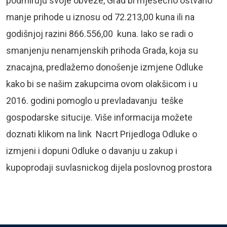
podmiruju svoje obveze, Grad bi mjesecno ostvario
manje prihode u iznosu od 72.213,00 kuna ili na
godišnjoj razini 866.556,00 kuna. Iako se radi o
smanjenju nenamjenskih prihoda Grada, koja su
znacajna, predlažemo donošenje izmjene Odluke
kako bi se našim zakupcima ovom olakšicom i u
2016. godini pomoglo u prevladavanju teške
gospodarske situcije. Više informacija možete
doznati klikom na link Nacrt Prijedloga Odluke o
izmjeni i dopuni Odluke o davanju u zakup i
kupoprodaji suvlasnickog dijela poslovnog prostora