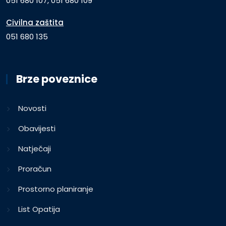
051 680 107, 051 680 109
Civilna zaštita
051 680 135
Brze poveznice
Novosti
Obavijesti
Natječaji
Proračun
Prostorno planiranje
List Opatija