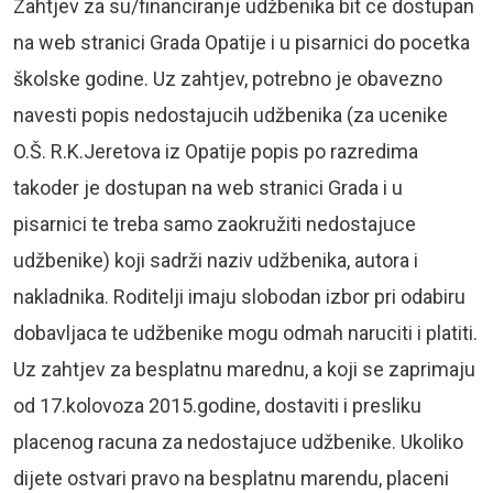
Zahtjev za su/financiranje udžbenika bit ce dostupan
na web stranici Grada Opatije i u pisarnici do pocetka
školske godine. Uz zahtjev, potrebno je obavezno
navesti popis nedostajucih udžbenika (za ucenike
O.Š. R.K.Jeretova iz Opatije popis po razredima
takoder je dostupan na web stranici Grada i u
pisarnici te treba samo zaokružiti nedostajuce
udžbenike) koji sadrži naziv udžbenika, autora i
nakladnika. Roditelji imaju slobodan izbor pri odabiru
dobavljaca te udžbenike mogu odmah naruciti i platiti.
Uz zahtjev za besplatnu marednu, a koji se zaprimaju
od 17.kolovoza 2015.godine, dostaviti i presliku
placenog racuna za nedostajuce udžbenike. Ukoliko
dijete ostvari pravo na besplatnu marendu, placeni