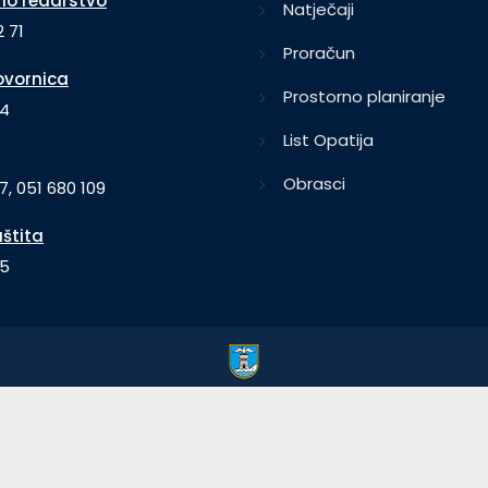
o redarstvo
Natječaji
 71
Proračun
vornica
Prostorno planiranje
64
List Opatija
Obrasci
7, 051 680 109
aštita
35