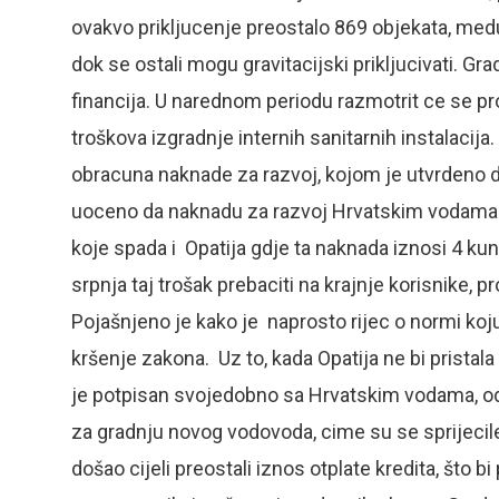
ovakvo prikljucenje preostalo 869 objekata, medu
dok se ostali mogu gravitacijski prikljucivati. 
financija. U narednom periodu razmotrit ce se p
troškova izgradnje internih sanitarnih instalacij
obracuna naknade za razvoj, kojom je utvrdeno d
uoceno da naknadu za razvoj Hrvatskim vodama up
koje spada i Opatija gdje ta naknada iznosi 4 k
srpnja taj trošak prebaciti na krajnje korisnike, 
Pojašnjeno je kako je naprosto rijec o normi koju
kršenje zakona. Uz to, kada Opatija ne bi pristala 
je potpisan svojedobno sa Hrvatskim vodama, 
za gradnju novog vodovoda, cime su se sprijecile
došao cijeli preostali iznos otplate kredita, što b