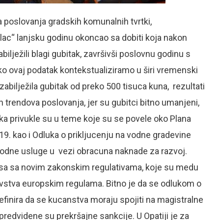
a poslovanja gradskih komunalnih tvrtki,
lac“ lanjsku godinu okoncao sa dobiti koja nakon
ilježili blagi gubitak, završivši poslovnu godinu s
ko ovaj podatak kontekstualiziramo u širi vremenski
 zabilježila gubitak od preko 500 tisuca kuna, rezultati
h trendova poslovanja, jer su gubitci bitno umanjeni,
ika privukle su u teme koje su se povele oko Plana
. kao i Odluka o prikljucenju na vodne gradevine
 vodne usluge u vezi obracuna naknade za razvoj.
pisa sa novim zakonskim regulativama, koje su medu
avstva europskim regulama. Bitno je da se odlukom o
finira da se kucanstva moraju spojiti na magistralne
predvidene su prekršajne sankcije. U Opatiji je za