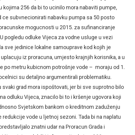
 kojima 256 da bi to ucinilo mora nabaviti pumpe,
Grad ce subvnecionirati nabavku pumpa sa 50 posto
roracunske mogucnosti u 2015. za sufinanciranje
a. U pogledu odluke Vijeca za vodne usluge u vezi
a sve jedinice lokalne samouprave kod kojih je
lacuju iz proracuna, umjesto krajnjih korisnika, a u
une po metru kubicnom potrošnje vode – moraju od 1.
procelnici su detaljno argumentirali problematiku.
 svaki grad mora ispoštovati, jer bi sve suprotno bilo
na odluku Vijeca, znacilo bi to i kršenje ugovora koji
odnosno Svjetskom bankom o kreditnom zaduženju
 redukcije vode u ljetnoj sezoni. Tada bi na naplatu
i predstavljalo znatni udar na Proracun Grada i