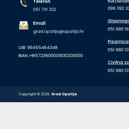
Komunaln
Telefon
099 392 32
051 701 322
Glasnogo
Email
051 680 1
grad.opatija@opatija.hr
Pisarnica
OIB: 99455464348
051 680 10
IBAN: HR5723600001830200000
Civilna z
051 680 1
Copyright © 2025.
Grad Opatija
.