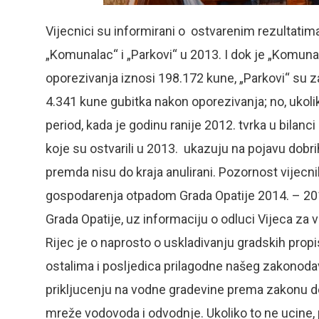
Vijecnici su informirani o ostvarenim rezultatim
„Komunalac“ i „Parkovi“ u 2013. I dok je „Komuna
oporezivanja iznosi 198.172 kune, „Parkovi“ su zab
4.341 kune gubitka nakon oporezivanja; no, ukoli
period, kada je godinu ranije 2012. tvrka u bilanci
koje su ostvarili u 2013. ukazuju na pojavu dobri
premda nisu do kraja anulirani. Pozornost vijecn
gospodarenja otpadom Grada Opatije 2014. – 2019
Grada Opatije, uz informaciju o odluci Vijeca za
Rijec je o naprosto o uskladivanju gradskih pro
ostalima i posljedica prilagodne našeg zakonod
prikljucenju na vodne gradevine prema zakonu de
mreže vodovoda i odvodnje. Ukoliko to ne ucine, 