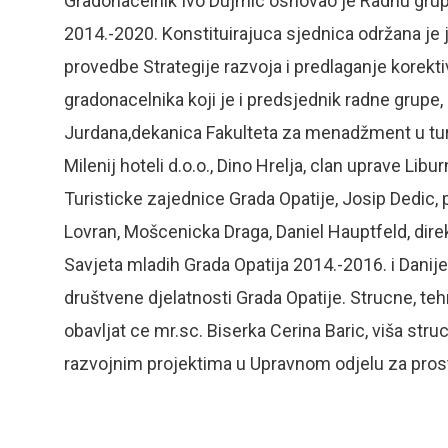
Gradonacelnik Ivo Dujmic osnovao je Radnu grupu
2014.-2020. Konstituirajuca sjednica održana je 
provedbe Strategije razvoja i predlaganje korekt
gradonacelnika koji je i predsjednik radne grupe
Jurdana,dekanica Fakulteta za menadžment u turi
Milenij hoteli d.o.o., Dino Hrelja, clan uprave Libur
Turisticke zajednice Grada Opatije, Josip Dedic, 
Lovran, Mošcenicka Draga, Daniel Hauptfeld, direk
Savjeta mladih Grada Opatija 2014.-2016. i Danije
društvene djelatnosti Grada Opatije. Strucne, te
obavljat ce mr.sc. Biserka Cerina Baric, viša str
razvojnim projektima u Upravnom odjelu za pro