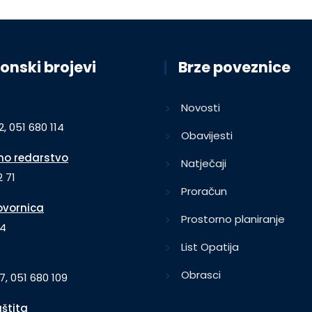
onski brojevi
Brze poveznice
Novosti
2, 051 680 114
Obavijesti
o redarstvo
Natječaji
 71
Proračun
vornica
Prostorno planiranje
64
List Opatija
Obrasci
7, 051 680 109
aštita