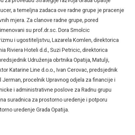
 za provedbu Strategije razvoja Grada Opatije
jucer, a temeljna zadaca ove radne grupe je pracenje
ivnih mjera. Za clanove radne grupe, pored
, imenovani su prof.dr.sc. Dora Smolcic
zmu i ugostiteljstvu, Lazarela Komlen, direktorica
nia Riviera Hoteli d.d., Suzi Petricic, direktorica
predsjednik Udruženja obrtnika Opatija, Matulji,
tor Katarine Line d.o.o., Ivan Cerovac, predsjednik
l Jerman, procelnik Upravnog odjela za financije i
hnicke i administrativne poslove za Radnu grupu
ucna suradnica za prostorno uredenje i potporu
storno uredenje Grada Opatija.