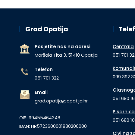
Grad Opatija
Telef
Posjetite nas na adresi
Centrala
Maršala Tita 3, 51410 Opatija
051 701 32
Komunaln
Telefon
099 392 32
051 701 322
Glasnogo
Email
051 680 1
grad.opatija@opatija.hr
Pisarnica
OIB: 99455464348
051 680 10
IBAN: HR5723600001830200000
Civilna z