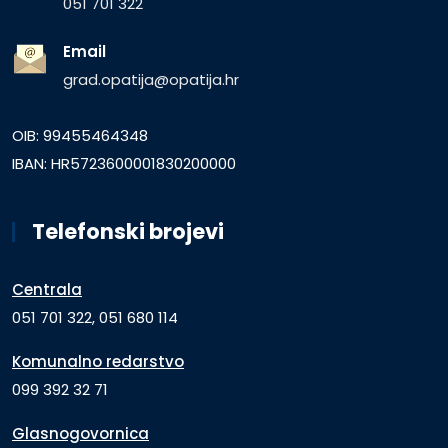
051 701 322
Email
grad.opatija@opatija.hr
OIB: 99455464348
IBAN: HR5723600001830200000
Telefonski brojevi
Centrala
051 701 322, 051 680 114
Komunalno redarstvo
099 392 32 71
Glasnogovornica