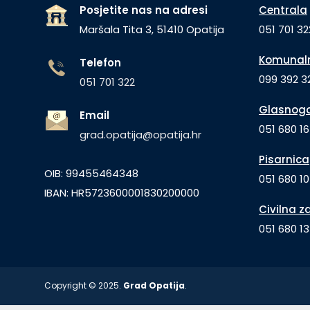
Posjetite nas na adresi
Centrala
Maršala Tita 3, 51410 Opatija
051 701 32
Komunaln
Telefon
099 392 32
051 701 322
Glasnogo
Email
051 680 1
grad.opatija@opatija.hr
Pisarnica
OIB: 99455464348
051 680 10
IBAN: HR5723600001830200000
Civilna z
051 680 1
Copyright © 2025.
Grad Opatija
.