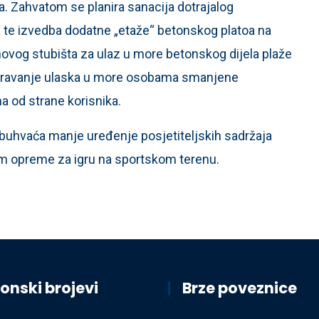
. Zahvatom se planira sanacija dotrajalog
a te izvedba dodatne „etaže“ betonskog platoa na
vog stubišta za ulaz u more betonskog dijela plaže
iguravanje ulaska u more osobama smanjene
ma od strane korisnika.
buhvaća manje uređenje posjetiteljskih sadržaja
m opreme za igru na sportskom terenu.
onski brojevi
Brze poveznice