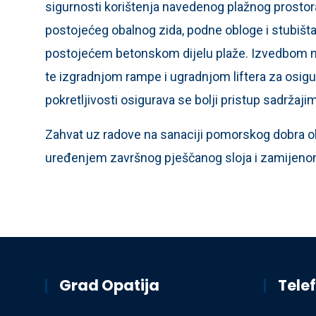
sigurnosti korištenja navedenog plažnog prostora
postojećeg obalnog zida, podne obloge i stubišt
postojećem betonskom dijelu plaže. Izvedbom no
te izgradnjom rampe i ugradnjom liftera za os
pokretljivosti osigurava se bolji pristup sadržaji
Zahvat uz radove na sanaciji pomorskog dobra o
uređenjem završnog pješčanog sloja i zamijeno
Grad Opatija
Telef