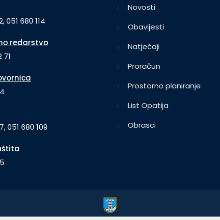
Novosti
2, 051 680 114
Obavijesti
o redarstvo
Natječaji
 71
Proračun
vornica
Prostorno planiranje
64
List Opatija
Obrasci
7, 051 680 109
aštita
35