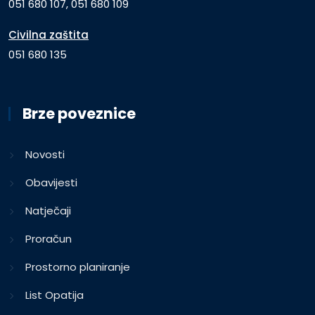
051 680 107, 051 680 109
Civilna zaštita
051 680 135
Brze poveznice
Novosti
Obavijesti
Natječaji
Proračun
Prostorno planiranje
List Opatija