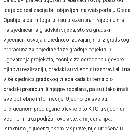
da su svi prateci ugovori u realizaciji ovog posla od
ideje do realizacije bili objavljeni na web portalu Grada
Opatije, a osim toga bili su prezentirani vijecnicima
na sjednicama gradskih vijeca, što su gradski
vijecnici i usvajali. Ujedno, o izdvajanjima iz gradskog
proracuna za pojedine faze gradnje objekta ili
ugovaranja projekata, tocnije za odredene ugovore i
njihovu realizaciju, gradski su vijecnici raspravljali i na
više sjednica gradskog vijeca kada bi tema bio
gradski proracun ili njegov rebalans, pa su i tako imali
sve potrebne informacije. Ujedno, za sve su
proracunom predlagane stavke oko KTC-a vijecnici
vecinom ruku podržali ove akte, a ni jedna lipa,
istaknuto je jucer tijekom rasprave, nije utrošena u