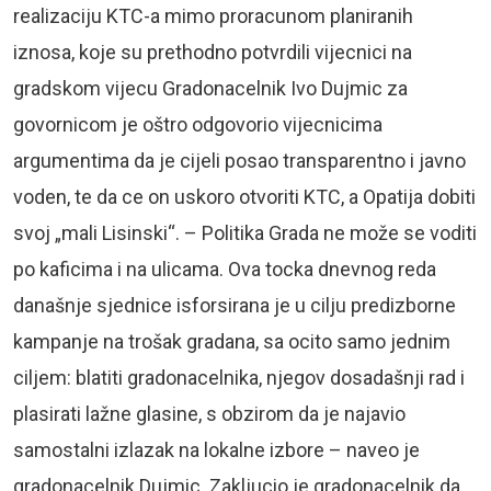
realizaciju KTC-a mimo proracunom planiranih
iznosa, koje su prethodno potvrdili vijecnici na
gradskom vijecu Gradonacelnik Ivo Dujmic za
govornicom je oštro odgovorio vijecnicima
argumentima da je cijeli posao transparentno i javno
voden, te da ce on uskoro otvoriti KTC, a Opatija dobiti
svoj „mali Lisinski“. – Politika Grada ne može se voditi
po kaficima i na ulicama. Ova tocka dnevnog reda
današnje sjednice isforsirana je u cilju predizborne
kampanje na trošak gradana, sa ocito samo jednim
ciljem: blatiti gradonacelnika, njegov dosadašnji rad i
plasirati lažne glasine, s obzirom da je najavio
samostalni izlazak na lokalne izbore – naveo je
gradonacelnik Dujmic. Zakljucio je gradonacelnik da