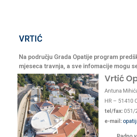
VRTIĆ
Na području Grada Opatije program predško
mjeseca travnja, a sve infomacije mogu se
Vrtić O
Antuna Mihić
HR – 51410 O
tel/fax:
051/2
e-mail:
opatij
Radno vr