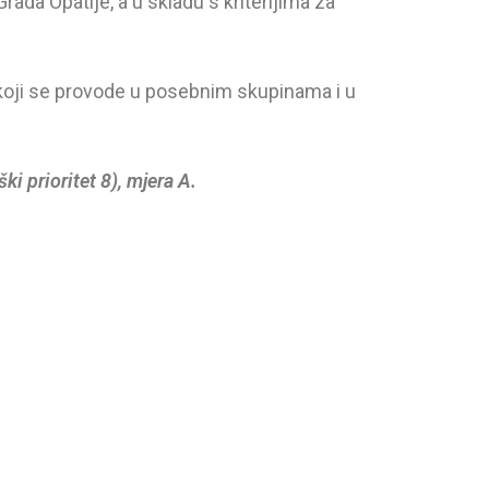
ada Opatije, a u skladu s kriterijima za
oji se provode u posebnim skupinama i u
ški prioritet 8), mjera A.