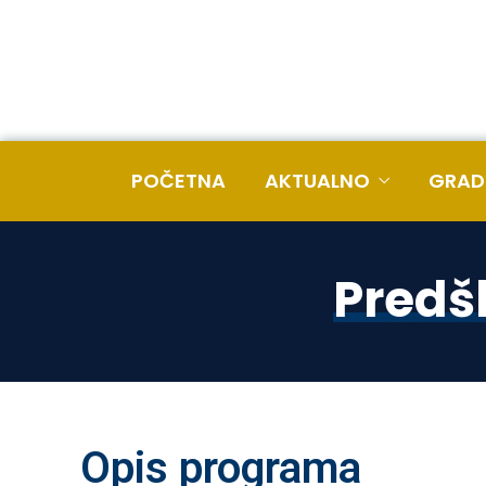
POČETNA
AKTUALNO
GRAD
Predš
Opis programa