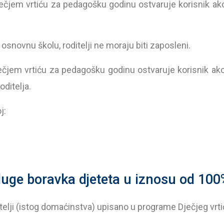
jem vrtiću za pedagošku godinu ostvaruje korisnik ako ob
osnovnu školu, roditelji ne moraju biti zaposleni.
jem vrtiću za pedagošku godinu ostvaruje korisnik ako obi
oditelja.
j:
uge boravka djeteta u iznosu od 100
obitelji (istog domaćinstva) upisano u programe Dječjeg v