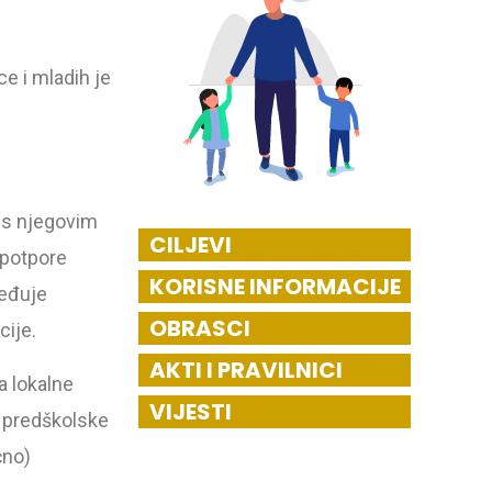
e i mladih je
 s njegovim
CILJEVI
 potpore
KORISNE INFORMACIJE
ređuje
OBRASCI
cije.
AKTI I PRAVILNICI
 lokalne
VIJESTI
i predškolske
čno)