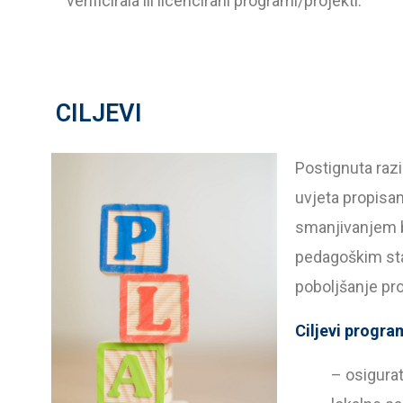
verificirala ili licencirani programi/projekti.
CILJEVI
Postignuta razi
uvjeta propisan
smanjivanjem b
pedagoškim stan
poboljšanje pro
Ciljevi progra
– osigura