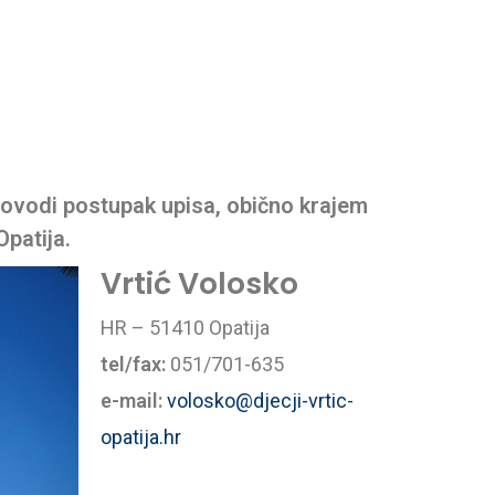
rovodi postupak upisa, obično krajem
patija.
Vrtić Volosko
HR – 51410 Opatija
tel/fax:
051/701-635
e-mail:
volosko@djecji-vrtic-
opatija.hr