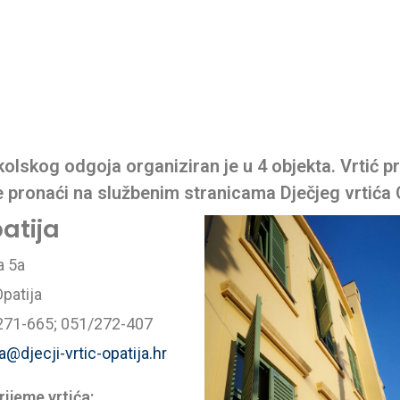
lskog odgoja organiziran je u 4 objekta. Vrtić p
 pronaći na službenim stranicama Dječjeg vrtića O
patija
a 5a
patija
71-665; 051/272-407
a@djecji-vrtic-opatija.hr
ijeme vrtića: