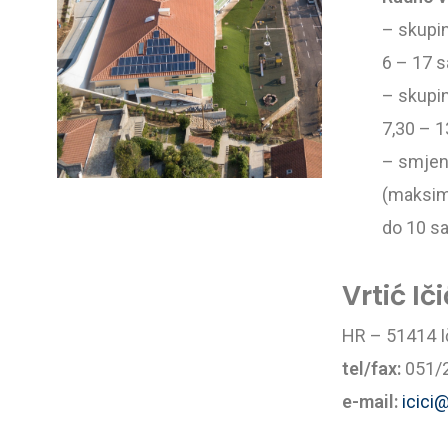
– skupi
6 – 17 s
– skupi
7,30 – 1
– smjens
(maksim
do 10 sa
Vrtić Iči
HR – 51414 Ič
tel/fax:
051/
e-mail:
icici@