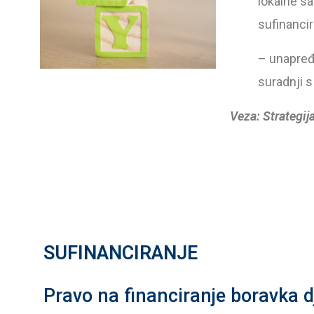
lokalne sa
sufinanci
– unapređ
suradnji s
Veza: Strategija
SUFINANCIRANJE
Pravo na financiranje boravka d