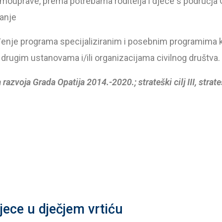
mouprave, prema potrebama roditelja i djece s područja Gr
ranje
enje programa specijaliziranim i posebnim programima k
 drugim ustanovama i/ili organizacijama civilnog društva.
 razvoja Grada Opatija 2014.-2020.; strateški cilj III, strate
jece u dječjem vrtiću