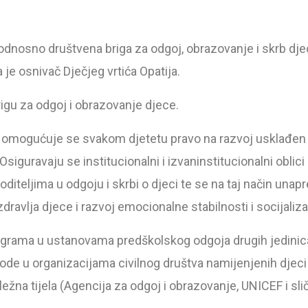
dnosno društvena briga za odgoj, obrazovanje i skrb djec
 je osnivač Dječjeg vrtića Opatija.
brigu za odgoj i obrazovanje djece.
 omogućuje se svakom djetetu pravo na razvoj usklađen
guravaju se institucionalni i izvaninstitucionalni oblici
teljima u odgoju i skrbi o djeci te se na taj način unap
zdravlja djece i razvoj emocionalne stabilnosti i socijaliza
grama u ustanovama predškolskog odgoja drugih jedinica
vode u organizacijama civilnog društva namijenjenih djec
ežna tijela (Agencija za odgoj i obrazovanje, UNICEF i sli