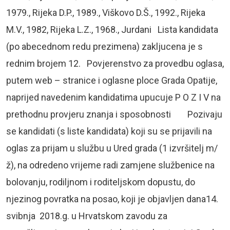
1979., Rijeka D.P., 1989., Viškovo D.Š., 1992., Rijeka
M.V., 1982, Rijeka L.Z., 1968., Jurdani Lista kandidata
(po abecednom redu prezimena) zakljucena je s
rednim brojem 12. Povjerenstvo za provedbu oglasa,
putem web – stranice i oglasne ploce Grada Opatije,
naprijed navedenim kandidatima upucuje P O Z I V na
prethodnu provjeru znanja i sposobnosti Pozivaju
se kandidati (s liste kandidata) koji su se prijavili na
oglas za prijam u službu u Ured grada (1 izvršitelj m/
ž), na odredeno vrijeme radi zamjene službenice na
bolovanju, rodiljnom i roditeljskom dopustu, do
njezinog povratka na posao, koji je objavljen dana14.
svibnja 2018.g. u Hrvatskom zavodu za