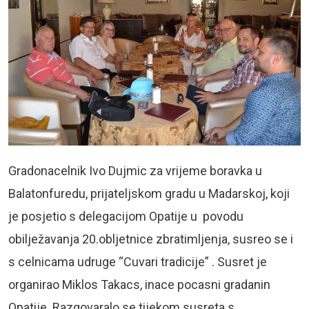
Gradonacelnik Ivo Dujmic za vrijeme boravka u
Balatonfuredu, prijateljskom gradu u Madarskoj, koji
je posjetio s delegacijom Opatije u povodu
obilježavanja 20.obljetnice zbratimljenja, susreo se i
s celnicama udruge “Cuvari tradicije” . Susret je
organirao Miklos Takacs, inace pocasni gradanin
Opatije. Razgovaralo se tijekom susreta s