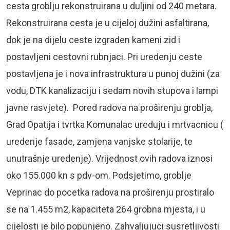
cesta groblju rekonstruirana u duljini od 240 metara.
Rekonstruirana cesta je u cijeloj dužini asfaltirana,
dok je na dijelu ceste izgraden kameni zid i
postavljeni cestovni rubnjaci. Pri uredenju ceste
postavljena je i nova infrastruktura u punoj dužini (za
vodu, DTK kanalizaciju i sedam novih stupova i lampi
javne rasvjete). Pored radova na proširenju groblja,
Grad Opatija i tvrtka Komunalac ureduju i mrtvacnicu (
uredenje fasade, zamjena vanjske stolarije, te
unutrašnje uredenje). Vrijednost ovih radova iznosi
oko 155.000 kn s pdv-om. Podsjetimo, groblje
Veprinac do pocetka radova na proširenju prostiralo
se na 1.455 m2, kapaciteta 264 grobna mjesta, i u
cijelosti je bilo popunjeno. Zahvaljujuci susretljivosti