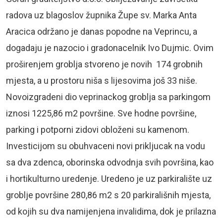
radova uz blagoslov župnika Župe sv. Marka Anta
Aracica održano je danas popodne na Veprincu, a
dogadaju je nazocio i gradonacelnik Ivo Dujmic. Ovim
proširenjem groblja stvoreno je novih 174 grobnih
mjesta, a u prostoru niša s lijesovima još 33 niše.
Novoizgradeni dio veprinackog groblja sa parkingom
iznosi 1225,86 m2 površine. Sve hodne površine,
parking i potporni zidovi obloženi su kamenom.
Investicijom su obuhvaceni novi prikljucak na vodu
sa dva zdenca, oborinska odvodnja svih površina, kao
i hortikulturno uredenje. Uredeno je uz parkiralište uz
groblje površine 280,86 m2 s 20 parkirališnih mjesta,
od kojih su dva namijenjena invalidima, dok je prilazna