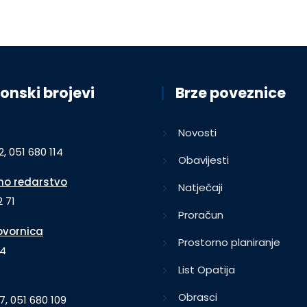
onski brojevi
Brze poveznice
Novosti
2, 051 680 114
Obavijesti
o redarstvo
Natječaji
 71
Proračun
vornica
Prostorno planiranje
64
List Opatija
Obrasci
7, 051 680 109