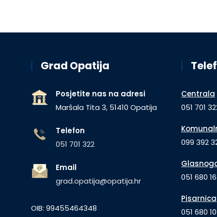
Grad Opatija
Telef
Posjetite nas na adresi
Centrala
Maršala Tita 3, 51410 Opatija
051 701 32
Komunaln
Telefon
099 392 32
051 701 322
Glasnogo
Email
051 680 1
grad.opatija@opatija.hr
Pisarnica
OIB: 99455464348
051 680 10