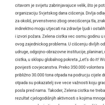
citavom je svijetu zabrinjavajuce velik, što je po
organizaciju Svjetskog dana cišcenja. Divlja odl
za okoliš, prvenstveno zbog onecišcenja tla, zrak
indirektno mogu utjecati na zdravlje ljudi i osta
i izvori požara. Zelena cistka vec osmu godinu u 
ovog zajednickog problema. U cišcenju divljih od
udruge, odgojno-obrazovne institucije, planinari, ro
cistka, u sklopu globalnog pokreta „Let's do it! W
povijesti covjecanstva. Preko 350.000 volontera 
približno 30.000 tona otpada na podrucju cijele dr
otpada su pokazatelj sve vece važnosti koju grada
posla pred nama. Takoder, Zelena cistka ne treba 
rezultat cjelogodišnjih aktivnosti s kojima mnoge