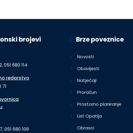
onski brojevi
Brze poveznice
Novosti
2, 051 680 114
Obavijesti
o redarstvo
Natječaji
 71
Proračun
vornica
Prostorno planiranje
64
List Opatija
Obrasci
7, 051 680 109