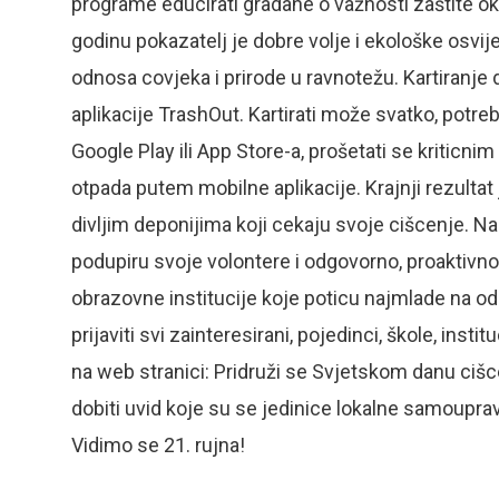
programe educirati gradane o važnosti zaštite oko
godinu pokazatelj je dobre volje i ekološke osvij
odnosa covjeka i prirode u ravnotežu. Kartiranje
aplikacije TrashOut. Kartirati može svatko, potr
Google Play ili App Store-a, prošetati se kriticnim 
otpada putem mobilne aplikacije. Krajnji rezultat 
divljim deponijima koji cekaju svoje cišcenje. Na 
podupiru svoje volontere i odgovorno, proaktivno 
obrazovne institucije koje poticu najmlade na o
prijaviti svi zainteresirani, pojedinci, škole, instit
na web stranici: Pridruži se Svjetskom danu cišce
dobiti uvid koje su se jedinice lokalne samouprave
Vidimo se 21. rujna!