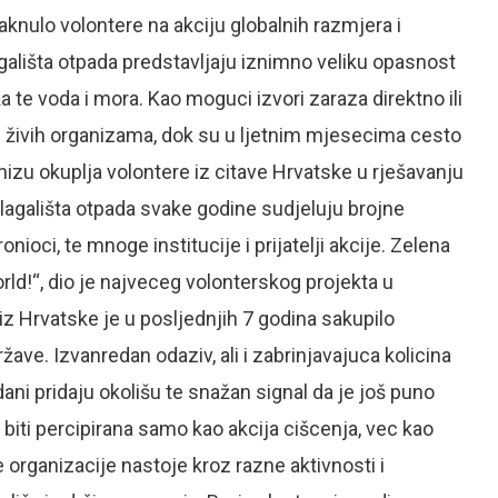
taknulo volontere na akciju globalnih razmjera i
agališta otpada predstavljaju iznimno veliku opasnost
a te voda i mora. Kao moguci izvori zaraza direktno ili
lih živih organizama, dok su u ljetnim mjesecima cesto
nizu okuplja volontere iz citave Hrvatske u rješavanju
lagališta otpada svake godine sudjeluju brojne
nioci, te mnoge institucije i prijatelji akcije. Zelena
orld!“, dio je najveceg volonterskog projekta u
iz Hrvatske je u posljednjih 7 godina sakupilo
žave. Izvanredan odaziv, ali i zabrinjavajuca kolicina
ni pridaju okolišu te snažan signal da je još puno
biti percipirana samo kao akcija cišcenja, vec kao
 organizacije nastoje kroz razne aktivnosti i