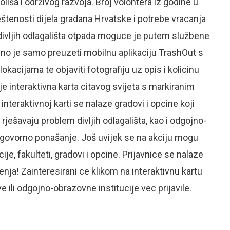
liša i održivog razvoja. Broj volontera iz godine u
eštenosti dijela gradana Hrvatske i potrebe vracanja
 divljih odlagališta otpada moguce je putem službene
ebno je samo preuzeti mobilnu aplikaciju TrashOut s
lokacijama te objaviti fotografiju uz opis i kolicinu
je interaktivna karta citavog svijeta s markiranim
interaktivnoj karti se nalaze gradovi i opcine koji
rješavaju problem divljih odlagališta, kao i odgojno-
dgovorno ponašanje. Još uvijek se na akciju mogu
ucije, fakulteti, gradovi i opcine. Prijavnice se nalaze
nja! Zainteresirani ce klikom na interaktivnu kartu
 ili odgojno-obrazovne institucije vec prijavile.