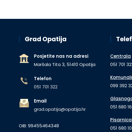
Grad Opatija
Telef
Posjetite nas na adresi
Centrala
Maršala Tita 3, 51410 Opatija
051 701 32
Komunaln
Telefon
099 392 32
051 701 322
Glasnogo
Email
051 680 1
grad.opatija@opatija.hr
Pisarnica
OIB: 99455464348
051 680 10