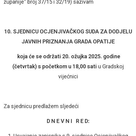
županije“ broj 37/15 i 32/19) sazivam
10. SJEDNICU OCJENJIVAČKOG SUDA ZA DODJELU
JAVNIH PRIZNANJA
GRADA OPATIJE
koja će se održati 20. ožujka 2025. godine
(četvrtak) s početkom u 18,00 sati
u Gradskoj
vijećnici
Za sjednicu predlažem sljedeći
D N E V N I R E D:
Usvajanje zapisnika s 9. sjednice Ocjenjivačkog