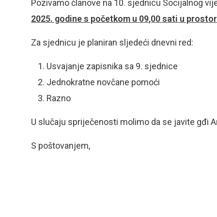
Pozivamo članove na 10. sjednicu Socijalnog vi
2025. godine s početkom u 09,00 sati u prostori
Za sjednicu je planiran sljedeći dnevni red:
Usvajanje zapisnika sa 9. sjednice
Jednokratne novčane pomoći
Razno
U slučaju spriječenosti molimo da se javite gđi A
S poštovanjem,
P