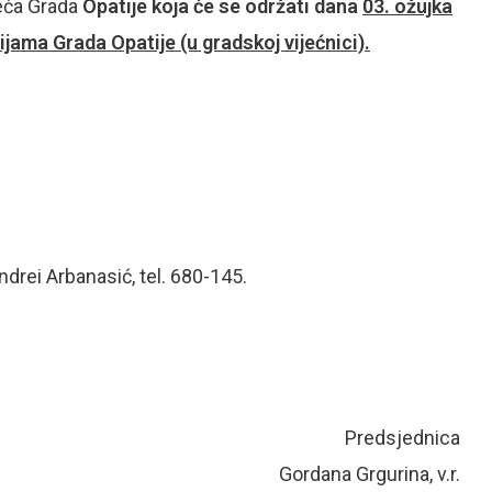
jeća Grada
Opatije koja će se održati dana
03. ožujka
jama Grada Opatije (u gradskoj vijećnici).
ndrei Arbanasić, tel. 680-145.
redsjednica
Gordana Grgurina, v.r.