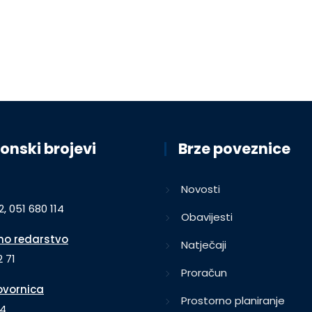
onski brojevi
Brze poveznice
Novosti
2, 051 680 114
Obavijesti
o redarstvo
Natječaji
 71
Proračun
vornica
Prostorno planiranje
64