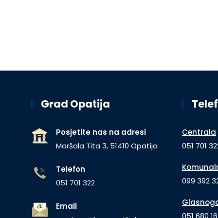
Grad Opatija
Telef
Posjetite nas na adresi
Centrala
Maršala Tita 3, 51410 Opatija
051 701 32
Komunaln
Telefon
099 392 32
051 701 322
Glasnogo
Email
051 680 1