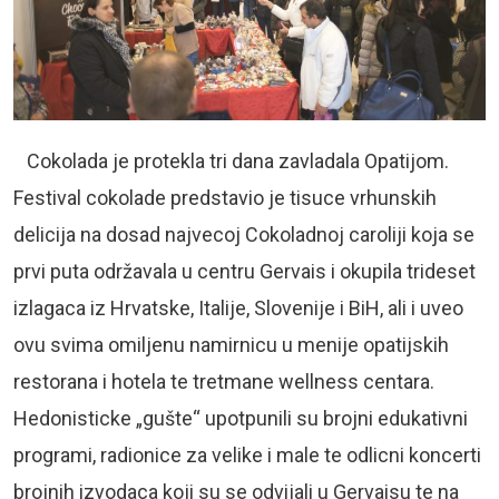
Cokolada je protekla tri dana zavladala Opatijom.
Festival cokolade predstavio je tisuce vrhunskih
delicija na dosad najvecoj Cokoladnoj caroliji koja se
prvi puta održavala u centru Gervais i okupila trideset
izlagaca iz Hrvatske, Italije, Slovenije i BiH, ali i uveo
ovu svima omiljenu namirnicu u menije opatijskih
restorana i hotela te tretmane wellness centara.
Hedonisticke „gušte“ upotpunili su brojni edukativni
programi, radionice za velike i male te odlicni koncerti
brojnih izvodaca koji su se odvijali u Gervaisu te na