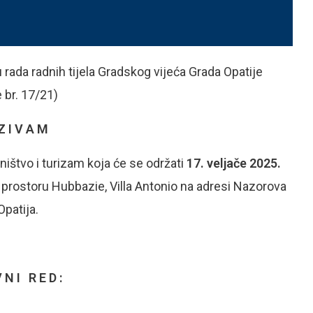
 rada radnih tijela Gradskog vijeća Grada Opatije
 br. 17/21)
Z I V A M
ištvo i turizam koja će se održati
17
. veljače 2025.
 prostoru Hubbazie, Villa Antonio na adresi Nazorova
 Opatija.
 N I R E D :