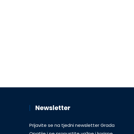
Newsletter
Prijavite se na tjedni newsletter Grada
Opatije i ne propustite važne i korisne