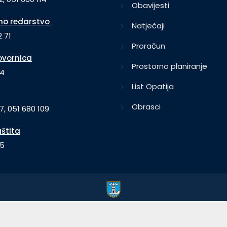
Obavijesti
o redarstvo
Natječaji
 71
Proračun
vornica
Prostorno planiranje
64
List Opatija
Obrasci
7, 051 680 109
aštita
35