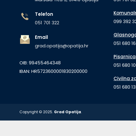
Komunaln
Telefon
099 392 32
051 701 322
Glasnogo
Email
051 680 1
grad.opatija@opatija.hr
Pisarnica
OIB: 99455464348
051 680 10
IBAN: HR5723600001830200000
Civilna z
051 680 1
Copyright © 2025.
Grad Opatija
.