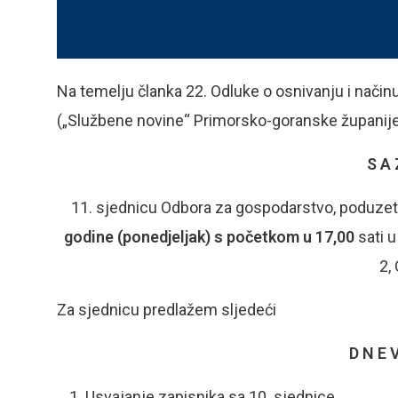
Na temelju članka 22. Odluke o osnivanju i načinu
(„Službene novine“ Primorsko-goranske županije
S A 
11. sjednicu Odbora za gospodarstvo, poduzetn
godine (ponedjeljak) s početkom u 17,00
sati u
2,
Za sjednicu predlažem sljedeći
D N E V
Usvajanje zapisnika sa 10. sjednice