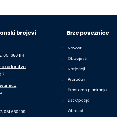
onski brojevi
Brze poveznice
Novosti
2, 051 680 114
Obavijesti
o redarstvo
Natječaji
 71
Proračun
vornica
Prostorno planiranje
64
List Opatija
Obrasci
7, 051 680 109