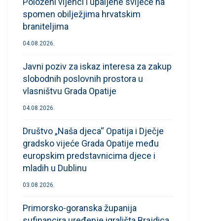
Položeni vijenci i upaljene svijeće na
spomen obilježjima hrvatskim
braniteljima
04.08.2026.
Javni poziv za iskaz interesa za zakup
slobodnih poslovnih prostora u
vlasništvu Grada Opatije
04.08.2026.
Društvo „Naša djeca“ Opatija i Dječje
gradsko vijeće Grada Opatije među
europskim predstavnicima djece i
mladih u Dublinu
03.08.2026.
Primorsko-goranska županija
sufinancira uređenje igrališta Brajdica