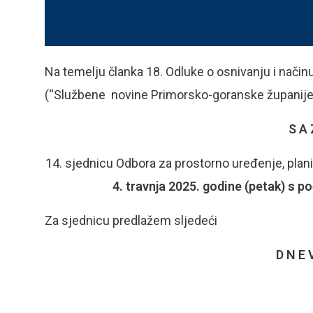
Na temelju članka 18. Odluke o osnivanju i načinu
(“Službene novine Primorsko-goranske županije“
S A 
14. sjednicu Odbora za prostorno uređenje, planir
4. travnja
2025. godine (petak) s p
Za sjednicu predlažem sljedeći
D N E 