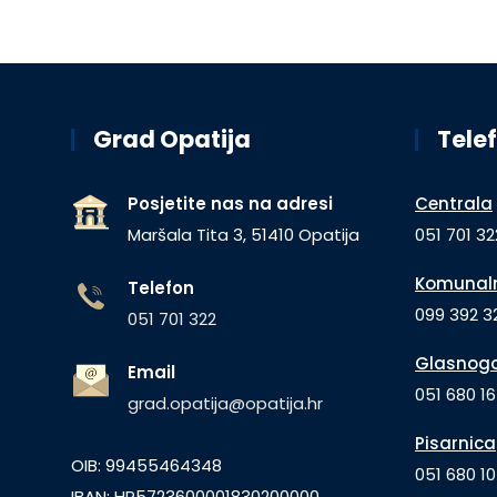
Grad Opatija
Telef
Posjetite nas na adresi
Centrala
Maršala Tita 3, 51410 Opatija
051 701 32
Komunaln
Telefon
099 392 32
051 701 322
Glasnogo
Email
051 680 1
grad.opatija@opatija.hr
Pisarnica
OIB: 99455464348
051 680 10
IBAN: HR5723600001830200000