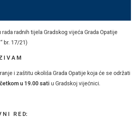
 rada radnih tijela Gradskog vijeća Grada Opatije
 br. 17/21)
Z I V A M
anje i zaštitu okoliša Grada Opatije koja će se održati
očetkom u 19.00 sati
u Gradskoj vijećnici.
V N I R E D: