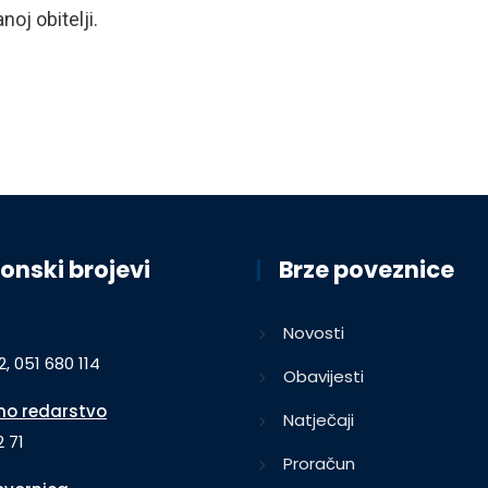
oj obitelji.
onski brojevi
Brze poveznice
Novosti
2, 051 680 114
Obavijesti
o redarstvo
Natječaji
 71
Proračun