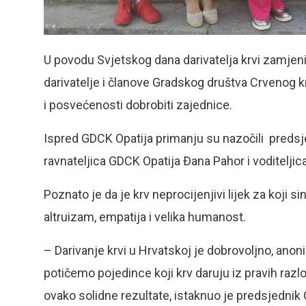
U povodu Svjetskog dana darivatelja krvi zamjeni
darivatelje i članove Gradskog društva Crvenog kr
i posvećenosti dobrobiti zajednice.
Ispred GDCK Opatija primanju su nazočili predsjed
ravnateljica GDCK Opatija Đana Pahor i voditeljica
Poznato je da je krv neprocijenjivi lijek za koji 
altruizam, empatija i velika humanost.
– Darivanje krvi u Hrvatskoj je dobrovoljno, anon
potičemo pojedince koji krv daruju iz pravih razlo
ovako solidne rezultate, istaknuo je predsjednik