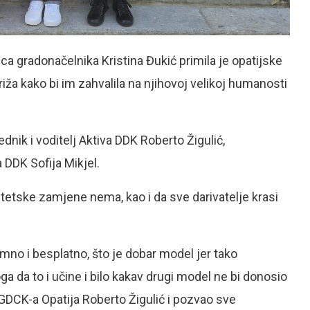
ca gradonačelnika Kristina Đukić primila je opatijske
iža kako bi im zahvalila na njihovoj velikoj humanosti
nik i voditelj Aktiva DDK Roberto Žigulić,
 DDK Sofija Mikjel.
sintetske zamjene nema, kao i da sve darivatelje krasi
imno i besplatno, što je dobar model jer tako
ga da to i učine i bilo kakav drugi model ne bi donosio
 GDCK-a Opatija Roberto Žigulić i pozvao sve