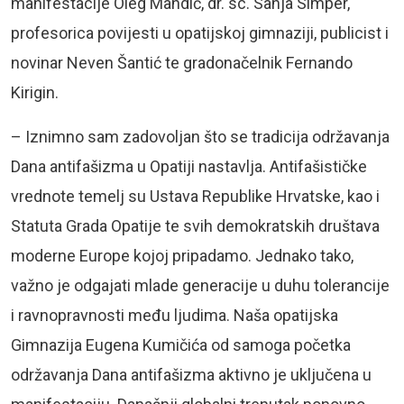
manifestacije Oleg Mandić, dr. sc. Sanja Simper,
profesorica povijesti u opatijskoj gimnaziji, publicist i
novinar Neven Šantić te gradonačelnik Fernando
Kirigin.
– Iznimno sam zadovoljan što se tradicija održavanja
Dana antifašizma u Opatiji nastavlja. Antifašističke
vrednote temelj su Ustava Republike Hrvatske, kao i
Statuta Grada Opatije te svih demokratskih društava
moderne Europe kojoj pripadamo. Jednako tako,
važno je odgajati mlade generacije u duhu tolerancije
i ravnopravnosti među ljudima. Naša opatijska
Gimnazija Eugena Kumičića od samoga početka
održavanja Dana antifašizma aktivno je uključena u