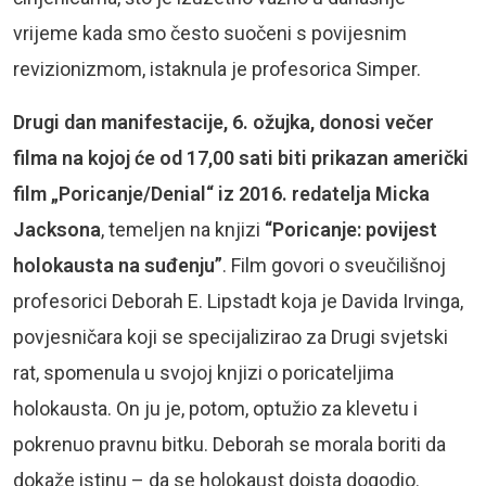
vrijeme kada smo često suočeni s povijesnim
revizionizmom, istaknula je profesorica Simper.
Drugi dan manifestacije, 6. ožujka, donosi večer
filma na kojoj će od 17,00 sati biti prikazan američki
film „Poricanje/Denial“ iz 2016. redatelja Micka
Jacksona
, temeljen na knjizi
“Poricanje: povijest
holokausta na suđenju”
. Film govori o sveučilišnoj
profesorici Deborah E. Lipstadt koja je Davida Irvinga,
povjesničara koji se specijalizirao za Drugi svjetski
rat, spomenula u svojoj knjizi o poricateljima
holokausta. On ju je, potom, optužio za klevetu i
pokrenuo pravnu bitku. Deborah se morala boriti da
dokaže istinu – da se holokaust doista dogodio.