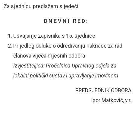
Za sjednicu predlažem sljedeći
D N E V N I R E D :
Usvajanje zapisnika s 15. sjednice
Prijedlog odluke o određivanju naknade za rad
članova vijeća mjesnih odbora
Izvjestiteljica: Pročelnica Upravnog odjela za
lokalni politički sustav i upravljanje
imovinom
PREDSJEDNIK ODBORA
Igor Matković, v.r.