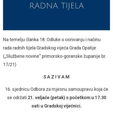
Na temelju članka 18. Odluke o osnivanju i načinu
rada radnih tijela Gradskog vijeća Grada Opatije
(„Službene novine“ primorsko-goranske županije br.
17/21)
S A Z I V A M
16. sjednicu Odbora za mjesnu samoupravu koja će
se održati
21. veljače (petak)
s početkom u 17.30
sati u Gradskoj vijećnici.