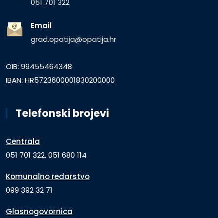
051 701 322
Email
grad.opatija@opatija.hr
OIB: 99455464348
IBAN: HR5723600001830200000
Telefonski brojevi
Centrala
051 701 322, 051 680 114
Komunalno redarstvo
099 392 32 71
Glasnogovornica