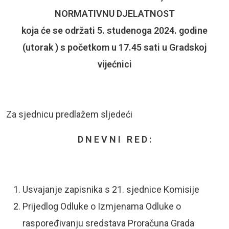
NORMATIVNU DJELATNOST
koja će se održati 5. studenoga 2024. g
odine
(utorak ) s početkom u 17.45 sati u Gradskoj
vijećnici
Za sjednicu predlažem sljedeći
D N E V N I R E D :
Usvajanje zapisnika s 21. sjednice Komisije
Prijedlog Odluke o Izmjenama Odluke o
raspoređivanju sredstava Proračuna Grada