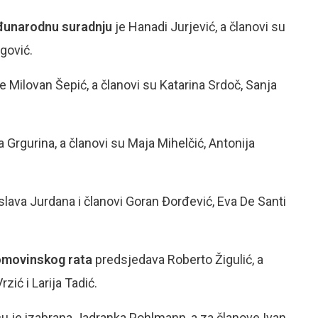
đunarodnu suradnju
je Hanadi Jurjević, a članovi su
ogović.
 Milovan Šepić, a članovi su Katarina Srdoč, Sanja
 Grgurina, a članovi su Maja Mihelčić, Antonija
lava Jurdana i članovi Goran Đorđević, Eva De Santi
Domovinskog rata
predsjedava Roberto Žigulić, a
zić i Larija Tadić.
u je izabrana Jadranka Pohlmann, a za članove Ivan