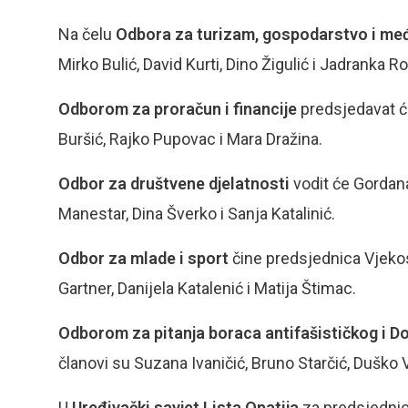
Na čelu
Odbora za turizam, gospodarstvo i me
Mirko Bulić, David Kurti, Dino Žigulić i Jadranka R
Odborom za proračun i financije
predsjedavat će
Buršić, Rajko Pupovac i Mara Dražina.
Odbor za društvene djelatnosti
vodit će Gordana
Manestar, Dina Šverko i Sanja Katalinić.
Odbor za mlade i sport
čine predsjednica Vjekos
Gartner, Danijela Katalenić i Matija Štimac.
Odborom za pitanja boraca antifašističkog i 
članovi su Suzana Ivaničić, Bruno Starčić, Duško Vr
U
Uređivački savjet Lista Opatija
za predsjednic