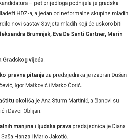
 kandidatura – pet prijedloga podnijela je gradska
 Mladeži HDZ-a, a jedan od neformalne skupine mladih.
rdilo novi sastav Savjeta mladih koji će uskoro biti
leksandra Brumnjak, Eva De Santi Gartner, Marin
la Gradskog vijeća
.
ko-pravna pitanja
za predsjednika je izabran Dušan
ević, Igor Matković i Marko Ćorić.
štitu okoliša
je Ana Sturm Martinić, a članovi su
ć i Davor Oblijan.
nih manjina i ljudska prava
predsjednica je Diana
 Saša Hanza i Mario Jakotić.