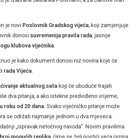
en je novi
Poslovnik Gradskog vijeća
, koji zamjenjuje
ovnik donosi
suvremenija pravila rada
, jasnije
logu klubova vijećnika
.
aknuo je kako dokument donosi niz novina koje će
i rada Vijeća
.
ćivanje aktualnog sata
koji će ubuduće trajati
više dva pitanja, a ako istekne predviđeno vrijeme,
u roku od 20 dana
. Svako vijećničko pitanje može
mora se održati najmanje jednom u dva mjeseca.
adašnji „ispravak netočnog navoda“. Novim pravilima
broj mogućih replika
, čime se želi postići veća razina