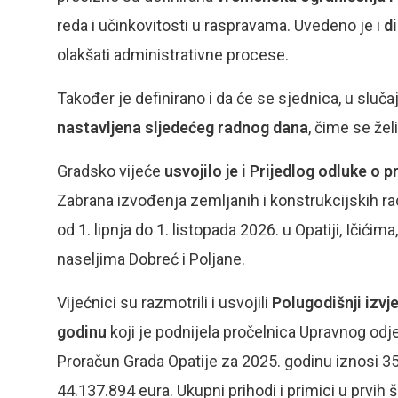
reda i učinkovitosti u raspravama. Uvedeno je i
d
olakšati administrativne procese.
Također je definirano i da će se sjednica, u slučaj
nastavljena sljedećeg radnog dana
, čime se želi
Gradsko vijeće
usvojilo je i Prijedlog odluke o
Zabrana izvođenja zemljanih i konstrukcijskih radov
od 1. lipnja do 1. listopada 2026. u Opatiji, Ičićima
naseljima Dobreć i Poljane.
Vijećnici su razmotrili i usvojili
Polugodišnji izvj
godinu
koji je podnijela pročelnica Upravnog odje
Proračun Grada Opatije za 2025. godinu iznosi 35
44.137.894 eura. Ukupni prihodi i primici u prvih