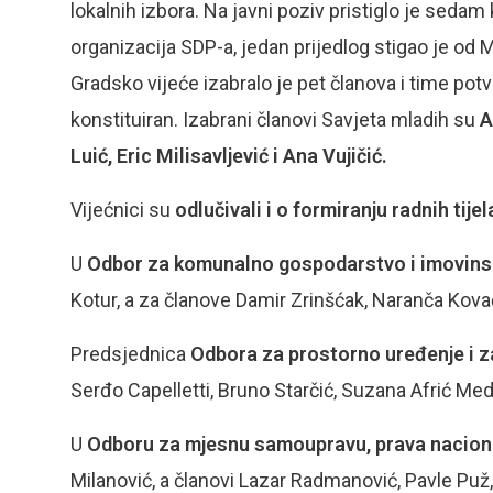
lokalnih izbora. Na javni poziv pristiglo je sedam
organizacija SDP-a, jedan prijedlog stigao je od
Gradsko vijeće izabralo je pet članova i time potv
konstituiran. Izabrani članovi Savjeta mladih su
A
Luić, Eric Milisavljević i Ana Vujičić.
Vijećnici su
odlučivali i o
formiranj
u
radnih tije
U
Odbor za komunalno gospodarstvo i imovins
Kotur, a za članove Damir Zrinšćak, Naranča Kovač
Predsjednica
Odbora za prostorno uređenje i za
Serđo Capelletti, Bruno Starčić, Suzana Afrić Medi
U
Odboru za mjesnu samoupravu, prava nacional
Milanović, a članovi Lazar Radmanović, Pavle Puž,