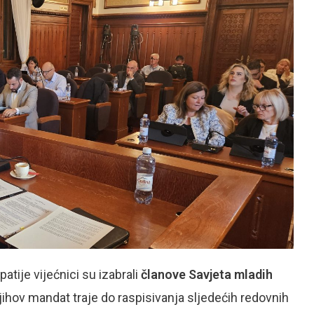
atije vijećnici su izabrali
članov
e
Savjeta mladih
 njihov mandat traje do raspisivanja sljedećih redovnih