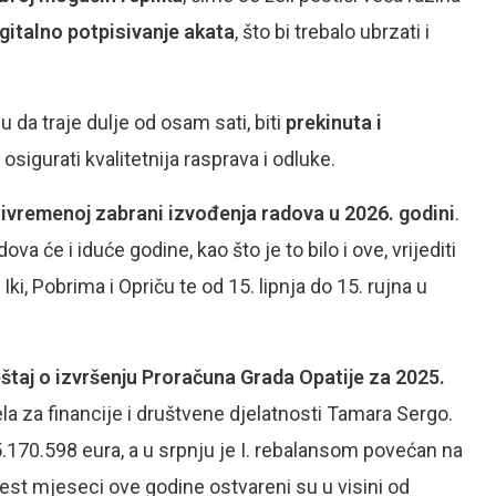
igitalno potpisivanje akata
, što bi trebalo ubrzati i
u da traje dulje od osam sati, biti
prekinuta i
 osigurati kvalitetnija rasprava i odluke.
 privremenoj zabrani izvođenja radova u 2026. godini
.
a će i iduće godine, kao što je to bilo i ove, vrijediti
, Iki, Pobrima i Opriču te od 15. lipnja do 15. rujna u
eštaj o izvršenju Proračuna Grada Opatije za 2025.
la za financije i društvene djelatnosti Tamara Sergo.
.170.598 eura, a u srpnju je I. rebalansom povećan na
 šest mjeseci ove godine ostvareni su u visini od