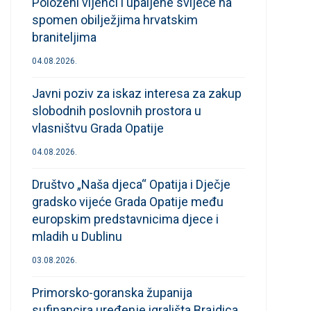
Položeni vijenci i upaljene svijeće na
spomen obilježjima hrvatskim
braniteljima
04.08.2026.
Javni poziv za iskaz interesa za zakup
slobodnih poslovnih prostora u
vlasništvu Grada Opatije
04.08.2026.
Društvo „Naša djeca“ Opatija i Dječje
gradsko vijeće Grada Opatije među
europskim predstavnicima djece i
mladih u Dublinu
03.08.2026.
Primorsko-goranska županija
sufinancira uređenje igrališta Brajdica