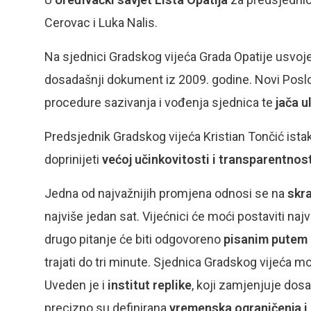
Cerovac i Luka Nalis.
Na sjednici Gradskog vijeća Grada Opatije usvoj
dosadašnji dokument iz 2009. godine. Novi Posl
procedure sazivanja i vođenja sjednica te
jača u
Predsjednik Gradskog vijeća Kristian Tončić ist
doprinijeti
većoj učinkovitosti i transparentnost
Jedna od najvažnijih promjena odnosi se na
skra
najviše jedan sat. Vijećnici će moći postaviti naj
drugo pitanje će biti odgovoreno
pisanim putem 
trajati do tri minute. Sjednica Gradskog vijeća 
Uveden je i
institut replike
, koji zamjenjuje dos
precizno su definirana
vremenska ograničenja i 